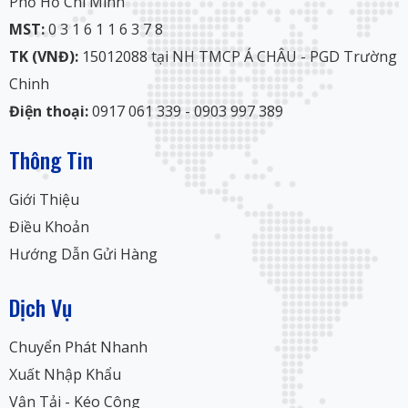
Phố Hồ Chí Minh
MST:
0 3 1 6 1 1 6 3 7 8
TK (VNĐ):
15012088 tại NH TMCP Á CHÂU - PGD Trường
Chinh
Điện thoại:
0917 061 339 - 0903 997 389
Thông Tin
Giới Thiệu
Điều Khoản
Hướng Dẫn Gửi Hàng
Dịch Vụ
Chuyển Phát Nhanh
Xuất Nhập Khẩu
Vận Tải - Kéo Công