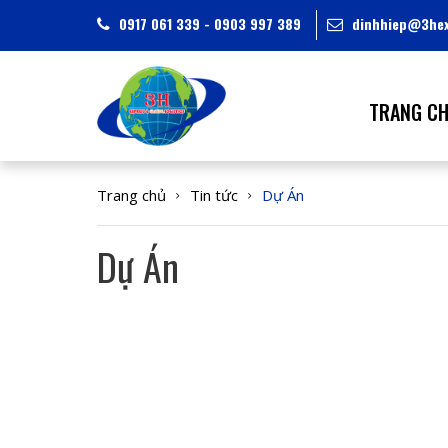
0917 061 339 - 0903 997 389
dinhhiep@3hex
TRANG C
Trang chủ
Tin tức
Dự Án
Dự Án