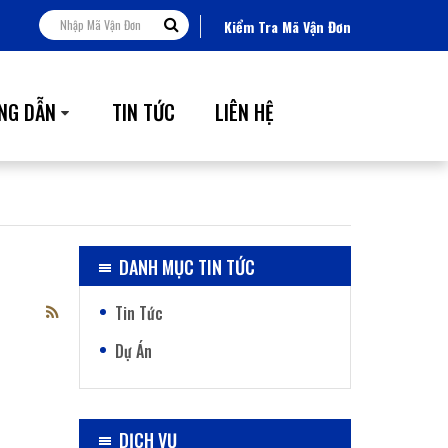
Kiểm Tra Mã Vận Đơn
NG DẪN
TIN TỨC
LIÊN HỆ
DANH MỤC TIN TỨC
Tin Tức
Dự Án
DỊCH VỤ