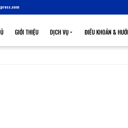
press.com
HỦ
GIỚI THIỆU
DỊCH VỤ
ĐIỀU KHOẢN & HƯỚ