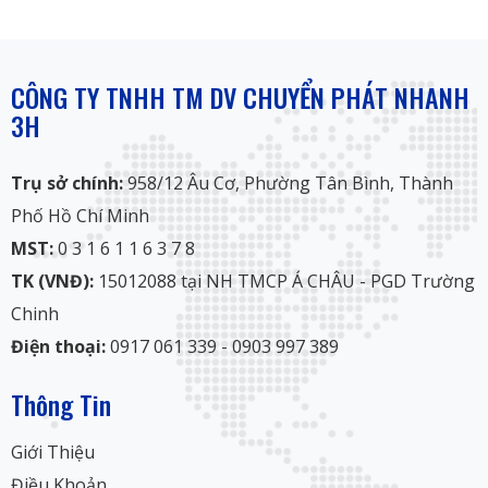
CÔNG TY TNHH TM DV CHUYỂN PHÁT NHANH
3H
Trụ sở chính:
958/12 Âu Cơ, Phường Tân Bình, Thành
Phố Hồ Chí Minh
MST:
0 3 1 6 1 1 6 3 7 8
TK (VNĐ):
15012088 tại NH TMCP Á CHÂU - PGD Trường
Chinh
Điện thoại:
0917 061 339 - 0903 997 389
Thông Tin
Giới Thiệu
Điều Khoản